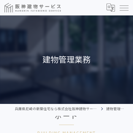
建物管理業務
建物を守るための管理と保全をサ
兵庫県尼崎の新築住宅なら株式会社阪神建物サービス
建物管理業務
ポート